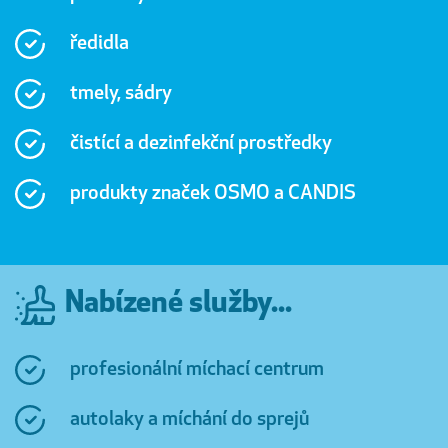
ředidla
tmely, sádry
čistící a dezinfekční prostředky
produkty značek OSMO a CANDIS
Nabízené služby...
profesionální míchací centrum
autolaky a míchání do sprejů