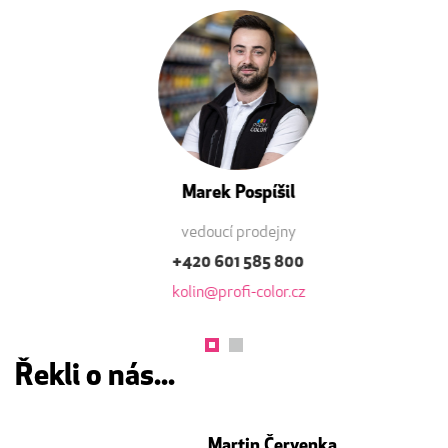
Marek Pospíšil
vedoucí prodejny
+420 601 585 800
kolin@profi-color.cz
Řekli o nás...
Martin Červenka