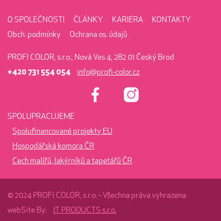
O SPOLEČNOSTI
ČLÁNKY
KARIÉRA
KONTAKTY
Obch. podmínky
Ochrana os. údajů
PROFI COLOR, s.r.o., Nová Ves 4, 282 01 Český Brod
+420 731 554 054
info@profi-color.cz
SPOLUPRACUJEME
Spolufinancované projekty EU
Hospodářská komora ČR
Cech malířů, lakýrníků a tapetářů ČR
© 2024 PROFI COLOR, s.r.o. - Všechna práva vyhrazena.
webSite By:
IT PRODUCTS s.r.o.