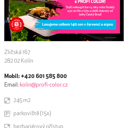
Zličská 167
282 02 Kolín
Mobil: +420 601 585 800
Email:
kolin@profi-color.cz
245 m2
parkoviště (15x)
bezbariérový přístup